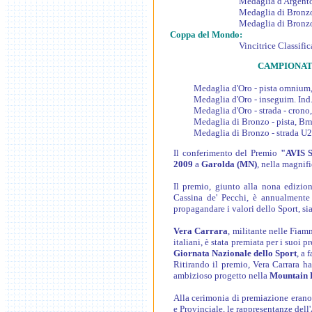
Medaglia d'Argento - Pista J
Medaglia di Bronzo - Pista 
Medaglia di Bronzo - Pista 
Coppa del Mondo:
Vincitrice Classifica Coppa d
CAMPIONAT
Medaglia d'Oro - pista omnium
Medaglia d'Oro - inseguim. Ind
Medaglia d'Oro - strada - cron
Medaglia di Bronzo - pista, Br
Medaglia di Bronzo - strada U2
Il conferimento del Premio
"AVIS
2009
a
Garolda (MN)
, nella magnif
Il premio, giunto alla nona edizio
Cassina de' Pecchi, è annualmente 
propagandare i valori dello Sport, s
Vera Carrara
, militante nelle Fia
italiani, è stata premiata per i suoi 
Giornata Nazionale dello Sport
, a 
Ritirando il premio, Vera Carrara h
ambizioso progetto nella
Mountain 
Alla cerimonia di premiazione erano 
e Provinciale, le rappresentanze del