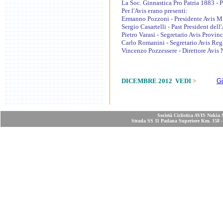
La Soc. Ginnastica Pro Patria 1883 - Pr
Per l'Avis erano presenti:
Ermanno Pozzoni - Presidente Avis M
Sergio Casartelli - Past President dell
Pietro Varasi - Segretario Avis Provinc
Carlo Romanini - Segretario Avis Reg
Vincenzo Pozzessere - Direttore Avis
DICEMBRE 2012 VEDI
>
Gi
Società Ciclistica AVIS Nokia 
Strada SS 11 Padana Superiore Km. 158 - 